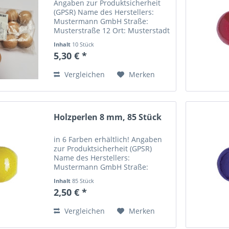
Angaben zur Produktsicherheit
(GPSR) Name des Herstellers:
Mustermann GmbH Straße:
Musterstraße 12 Ort: Musterstadt
Telefonnummer: +49 123 456789
Inhalt
10 Stück
Email-Adresse:
5,30 € *
info@mustermann.de
Vergleichen
Merken
Holzperlen 8 mm, 85 Stück
in 6 Farben erhältlich! Angaben
zur Produktsicherheit (GPSR)
Name des Herstellers:
Mustermann GmbH Straße:
Musterstraße 12 Ort: Musterstadt
Inhalt
85 Stück
Telefonnummer: +49 123 456789
2,50 € *
Email-Adresse:
info@mustermann.de
Vergleichen
Merken