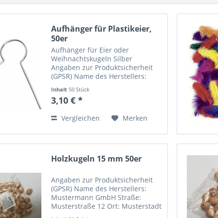
Aufhänger für Plastikeier,
50er
Aufhänger für Eier oder
Weihnachtskugeln Silber
Angaben zur Produktsicherheit
(GPSR) Name des Herstellers:
Mustermann GmbH Straße:
Inhalt
50 Stück
Musterstraße 12 Ort: Musterstadt
3,10 € *
Telefonnummer: +49 123 456789
Email-Adresse:
Vergleichen
Merken
info@mustermann.de
Holzkugeln 15 mm 50er
Angaben zur Produktsicherheit
(GPSR) Name des Herstellers:
Mustermann GmbH Straße:
Musterstraße 12 Ort: Musterstadt
Telefonnummer: +49 123 456789