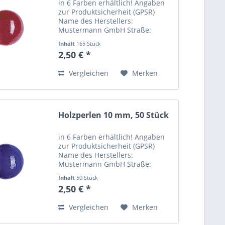
in 6 Farben erhältlich! Angaben
zur Produktsicherheit (GPSR)
Name des Herstellers:
Mustermann GmbH Straße:
Musterstraße 12 Ort: Musterstadt
Inhalt
165 Stück
Telefonnummer: +49 123 456789
2,50 € *
Email-Adresse:
info@mustermann.de
Vergleichen
Merken
Holzperlen 10 mm, 50 Stück
in 6 Farben erhältlich! Angaben
zur Produktsicherheit (GPSR)
Name des Herstellers:
Mustermann GmbH Straße:
Musterstraße 12 Ort: Musterstadt
Inhalt
50 Stück
Telefonnummer: +49 123 456789
2,50 € *
Email-Adresse:
info@mustermann.de
Vergleichen
Merken