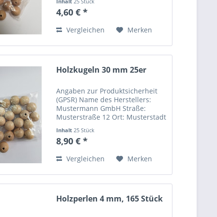
Inhalt
25 Stück
Email-Adresse:
4,60 € *
info@mustermann.de
Vergleichen
Merken
Holzkugeln 30 mm 25er
Angaben zur Produktsicherheit
(GPSR) Name des Herstellers:
Mustermann GmbH Straße:
Musterstraße 12 Ort: Musterstadt
Telefonnummer: +49 123 456789
Inhalt
25 Stück
Email-Adresse:
8,90 € *
info@mustermann.de
Vergleichen
Merken
Holzperlen 4 mm, 165 Stück