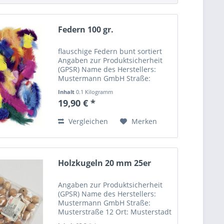
Federn 100 gr.
flauschige Federn bunt sortiert
Angaben zur Produktsicherheit
(GPSR) Name des Herstellers:
Mustermann GmbH Straße:
Musterstraße 12 Ort: Musterstadt
Inhalt
0.1 Kilogramm
Telefonnummer: +49 123 456789
(199,00 € * / 1 Kilogramm)
19,90 € *
Email-Adresse:
info@mustermann.de
Vergleichen
Merken
Holzkugeln 20 mm 25er
Angaben zur Produktsicherheit
(GPSR) Name des Herstellers:
Mustermann GmbH Straße:
Musterstraße 12 Ort: Musterstadt
Telefonnummer: +49 123 456789