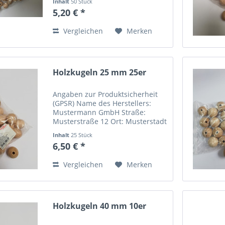
Inhalt
50 Stück
Email-Adresse:
5,20 € *
info@mustermann.de
Vergleichen
Merken
Holzkugeln 25 mm 25er
Angaben zur Produktsicherheit
(GPSR) Name des Herstellers:
Mustermann GmbH Straße:
Musterstraße 12 Ort: Musterstadt
Telefonnummer: +49 123 456789
Inhalt
25 Stück
Email-Adresse:
6,50 € *
info@mustermann.de
Vergleichen
Merken
Holzkugeln 40 mm 10er