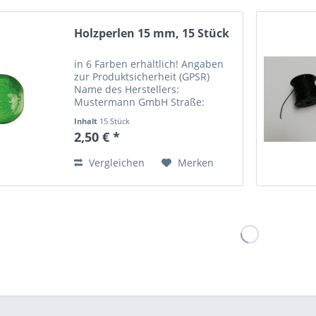
Holzperlen 15 mm, 15 Stück
in 6 Farben erhältlich! Angaben
zur Produktsicherheit (GPSR)
Name des Herstellers:
Mustermann GmbH Straße:
Musterstraße 12 Ort: Musterstadt
Inhalt
15 Stück
Telefonnummer: +49 123 456789
2,50 € *
Email-Adresse:
info@mustermann.de
Vergleichen
Merken