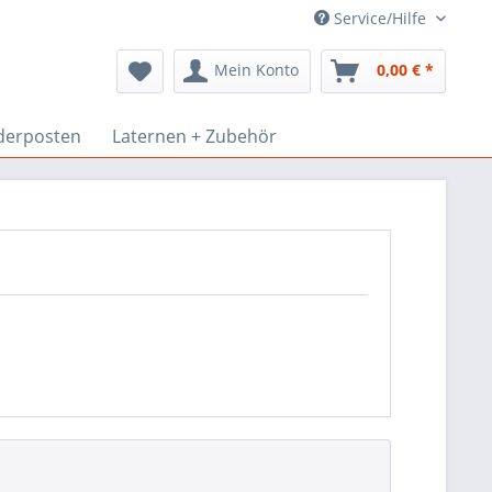
Service/Hilfe
Mein Konto
0,00 € *
derposten
Laternen + Zubehör