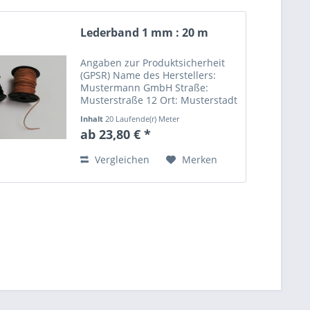
Lederband 1 mm : 20 m
Angaben zur Produktsicherheit
(GPSR) Name des Herstellers:
Mustermann GmbH Straße:
Musterstraße 12 Ort: Musterstadt
Telefonnummer: +49 123 456789
Inhalt
20 Laufende(r) Meter
Email-Adresse:
ab 23,80 € *
info@mustermann.de
Vergleichen
Merken