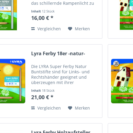
das schillernde Rampenlicht zu
stellen. Diese eleganten Super
Inhalt
12 Stück
Ferby Metallic Buntstifte werden
16,00 € *
aus PEFC-zertifiziertem Holz
hergestellt und zeichnen...
Vergleichen
Merken
Lyra Ferby 18er -natur-
Die LYRA Super Ferby Natur
Buntstifte sind für Links- und
Rechtshänder geeignet und
überzeugen mit ihrer
dreieckigen, ergonomischen
Inhalt
18 Stück
Form. Hiermit finden auch die
21,00 € *
jungen Künstler schnell den
richtigen Griff, der auch längeres
Vergleichen
Merken
Malvergnügen...
Lyra Ferby Holzaufsteller