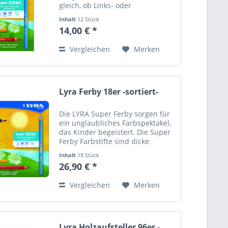
gleich, ob Links- oder
Rechtshänder - diese bunten
Inhalt
12 Stück
Stifte überzeugen jeden mit ihrer
14,00 € *
dreieckigen, ergonomischen
Form. Dadurch finden selbst...
Vergleichen
Merken
Lyra Ferby 18er -sortiert-
Die LYRA Super Ferby sorgen für
ein unglaubliches Farbspektakel,
das Kinder begeistert. Die Super
Ferby Farbstifte sind dicke
Holzstifte in dreiflächiger Form,
Inhalt
18 Stück
mit abgerundeten Kanten und
26,90 € *
einer hohen Pigmentdichte. Dank
der dreieckigen,...
Vergleichen
Merken
Lyra Holzaufsteller 96er -