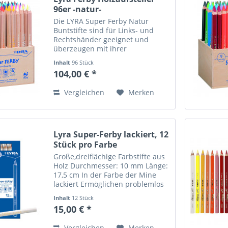
96er -natur-
Die LYRA Super Ferby Natur
Buntstifte sind für Links- und
Rechtshänder geeignet und
überzeugen mit ihrer
dreieckigen, ergonomischen
Inhalt
96 Stück
Form. Hiermit finden auch die
104,00 € *
jungen Künstler schnell den
richtigen Griff, der auch längeres
Vergleichen
Merken
Malvergnügen...
Lyra Super-Ferby lackiert, 12
Stück pro Farbe
Große,dreiflächige Farbstifte aus
Holz Durchmesser: 10 mm Länge:
17,5 cm In der Farbe der Mine
lackiert Ermöglichen problemlos
den richtigen Griff, für ein
Inhalt
12 Stück
ermüdungsfreies Arbeiten über
15,00 € *
mehrere Stunden Hoch
Pigmentdichte. Extrem...
Vergleichen
Merken