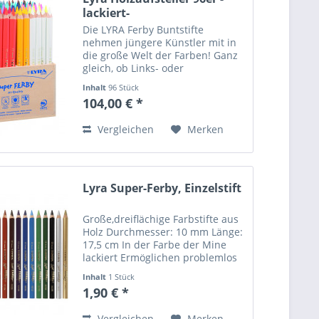
lackiert-
Die LYRA Ferby Buntstifte
nehmen jüngere Künstler mit in
die große Welt der Farben! Ganz
gleich, ob Links- oder
Rechtshänder - diese bunten
Inhalt
96 Stück
Stifte überzeugen jeden mit ihrer
104,00 € *
dreieckigen, ergonomischen
Form. Dadurch finden selbst...
Vergleichen
Merken
Lyra Super-Ferby, Einzelstift
Große,dreiflächige Farbstifte aus
Holz Durchmesser: 10 mm Länge:
17,5 cm In der Farbe der Mine
lackiert Ermöglichen problemlos
den richtigen Griff, für ein
Inhalt
1 Stück
ermüdungsfreies Arbeiten über
1,90 € *
mehrere Stunden Hoch
Pigmentdichte. Extrem...
Vergleichen
Merken