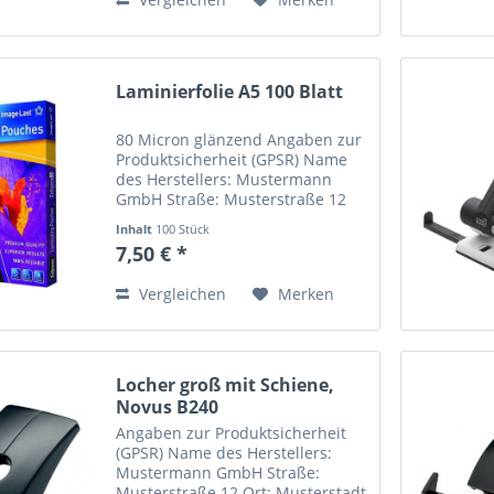
Laminierfolie A5 100 Blatt
80 Micron glänzend Angaben zur
Produktsicherheit (GPSR) Name
des Herstellers: Mustermann
GmbH Straße: Musterstraße 12
Ort: Musterstadt Telefonnummer:
Inhalt
100 Stück
+49 123 456789 Email-Adresse:
7,50 € *
info@mustermann.de
Vergleichen
Merken
Locher groß mit Schiene,
Novus B240
Angaben zur Produktsicherheit
(GPSR) Name des Herstellers:
Mustermann GmbH Straße:
Musterstraße 12 Ort: Musterstadt