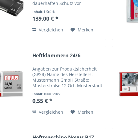
dauerhaften Schutz vor
Feuchtigkeit und Verschmutzung
Inhalt
1 Stück
Vier Silikonrollen, zwei davon
139,00 € *
beheizt Aufheizzeit ~40 Sekunden
Mit automatischer...
Vergleichen
Merken
Heftklammern 24/6
Angaben zur Produktsicherheit
(GPSR) Name des Herstellers:
Mustermann GmbH Straße:
Musterstraße 12 Ort: Musterstadt
Telefonnummer: +49 123 456789
Inhalt
1000 Stück
Email-Adresse:
0,55 € *
info@mustermann.de
Vergleichen
Merken
Heftmaschine Novus B17,