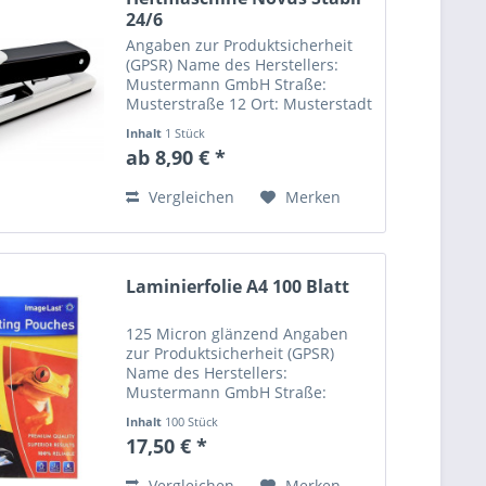
24/6
Angaben zur Produktsicherheit
(GPSR) Name des Herstellers:
Mustermann GmbH Straße:
Musterstraße 12 Ort: Musterstadt
Telefonnummer: +49 123 456789
Inhalt
1 Stück
Email-Adresse:
ab 8,90 € *
info@mustermann.de
Vergleichen
Merken
Laminierfolie A4 100 Blatt
125 Micron glänzend Angaben
zur Produktsicherheit (GPSR)
Name des Herstellers:
Mustermann GmbH Straße:
Musterstraße 12 Ort: Musterstadt
Inhalt
100 Stück
Telefonnummer: +49 123 456789
17,50 € *
Email-Adresse:
info@mustermann.de
Vergleichen
Merken