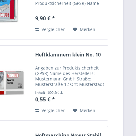
Produktsicherheit (GPSR) Name
des Herstellers: Mustermann
GmbH Straße: Musterstraße 12
9,90 € *
Ort: Musterstadt Telefonnummer:
+49 123 456789 Email-Adresse:...
Vergleichen
Merken
Heftklammern klein No. 10
Angaben zur Produktsicherheit
(GPSR) Name des Herstellers:
Mustermann GmbH Straße:
Musterstraße 12 Ort: Musterstadt
Telefonnummer: +49 123 456789
Inhalt
1000 Stück
Email-Adresse:
0,55 € *
info@mustermann.de
Vergleichen
Merken
Heftmaschine Novus Stabil