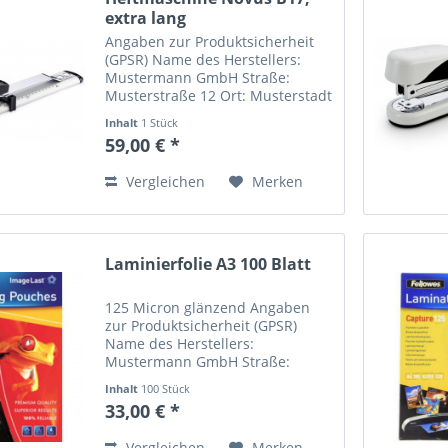
extra lang
Angaben zur Produktsicherheit
(GPSR) Name des Herstellers:
Mustermann GmbH Straße:
Musterstraße 12 Ort: Musterstadt
Telefonnummer: +49 123 456789
Inhalt
1 Stück
Email-Adresse:
59,00 € *
info@mustermann.de
Vergleichen
Merken
Laminierfolie A3 100 Blatt
125 Micron glänzend Angaben
zur Produktsicherheit (GPSR)
Name des Herstellers:
Mustermann GmbH Straße:
Musterstraße 12 Ort: Musterstadt
Inhalt
100 Stück
Telefonnummer: +49 123 456789
33,00 € *
Email-Adresse:
info@mustermann.de
Vergleichen
Merken