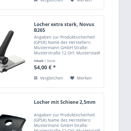
Locher extra stark, Novus
B265
Angaben zur Produktsicherheit
(GPSR) Name des Herstellers:
Mustermann GmbH Straße:
Musterstraße 12 Ort: Musterstadt
Telefonnummer: +49 123 456789
Inhalt
1 Stück
Email-Adresse:
54,00 € *
info@mustermann.de
Vergleichen
Merken
Locher mit Schiene 2,5mm
Angaben zur Produktsicherheit
(GPSR) Name des Herstellers:
Mustermann GmbH Straße:
Musterstraße 12 Ort: Musterstadt