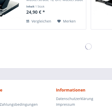
Telefonnummer: +49 123 456789
Inhalt
1 Stück
Email-Adresse:
24,90 € *
info@mustermann.de
Vergleichen
Merken
ce
Informationen
Datenschutzerklärung
 Zahlungsbedingungen
Impressum