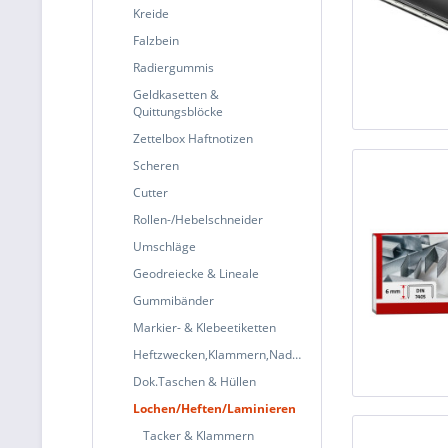
Kreide
Falzbein
Radiergummis
Geldkasetten &
Quittungsblöcke
Zettelbox Haftnotizen
Scheren
Cutter
Rollen-/Hebelschneider
Umschläge
Geodreiecke & Lineale
Gummibänder
Markier- & Klebeetiketten
Heftzwecken,Klammern,Nadeln
Dok.Taschen & Hüllen
Lochen/Heften/Laminieren
Tacker & Klammern