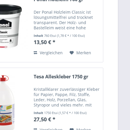
Der Ponal Holzleim Classic ist
lösungsmittelfrei und trocknet
transparent. Der Holz- und
Bastelleim weist eine hohe
Verleimungsfestigkeit auf. Es ist
Inhalt
760 Etui
(1,78 € * / 100 Etui)
ein frischer Leim, der mit Wasser
13,50 € *
entfernt werden kann.
Einsatzbereich: Innen. Angaben...
Vergleichen
Merken
Tesa Alleskleber 1750 gr
Kristallklarer zuverlässiger Kleber
für Papier, Pappe, Filz, Stoffe,
Leder, Holz, Porzellan, Glas,
Styropor und vieles mehr. mit
Lösungsmittel Angaben zur
Inhalt
1750 Etui
(1,57 € * / 100 Etui)
Produktsicherheit (GPSR) Name
27,50 € *
des Herstellers: Mustermann
GmbH Straße:...
Vergleichen
Merken