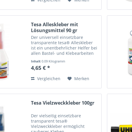
X-NONE Name...
Tesa Alleskleber mit
Lösungsmittel 90 gr
Der universell einsetzbare
transparente tesa® Alleskleber
ist ein unentbehrlicher Helfer bei
allen Bastel- und Klebearbeiten
in Haushalt, Büro und Werkstatt.
Inhalt
0.09 Kilogramm
Hohe Alterungs-, Licht-, Kälte-,
(51,67 € * / 1 Kilogramm)
4,65 € *
Wärme- und
Wasserbeständigkeit.
Vergleichen
Merken
nachfüllbar...
Tesa Vielzweckkleber 100gr
Der vielseitig einsetzbare
transparent tesa®
Vielzweckkleber ermöglicht
sauberes Kleben