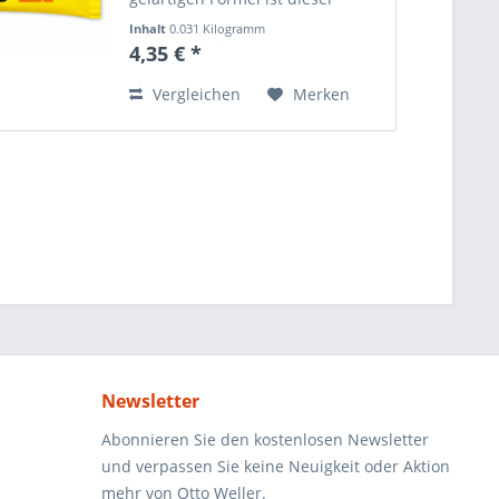
Klebstoff ideal für senkrechte
Inhalt
0.031 Kilogramm
Klebearbeiten permanent
(140,32 € * / 1 Kilogramm)
4,35 € *
elastischer Klebefilm Bei
Papierklebungen wellt UHU extra
Vergleichen
Merken
Alleskleber...
Newsletter
Abonnieren Sie den kostenlosen Newsletter
und verpassen Sie keine Neuigkeit oder Aktion
mehr von Otto Weller.