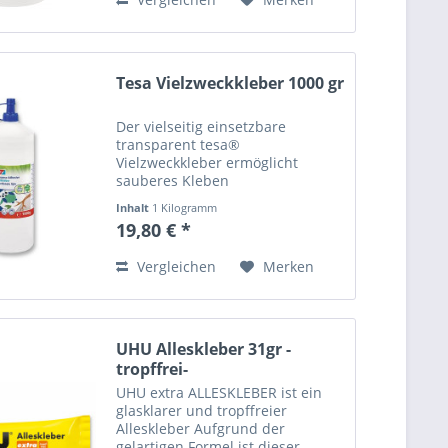
Tesa Vielzweckkleber 1000 gr
Der vielseitig einsetzbare
transparent tesa®
Vielzweckkleber ermöglicht
sauberes Kleben
unterschiedlichster Materialien. -
Inhalt
1 Kilogramm
Klebt Papier, Pappe, Fotoe, Stoff,
19,80 € *
Filz, Kork, Leder und Holz
miteinander und diese auch auf
Vergleichen
Merken
Metall, Glas,...
UHU Alleskleber 31gr -
tropffrei-
UHU extra ALLESKLEBER ist ein
glasklarer und tropffreier
Alleskleber Aufgrund der
gelartigen Formel ist dieser