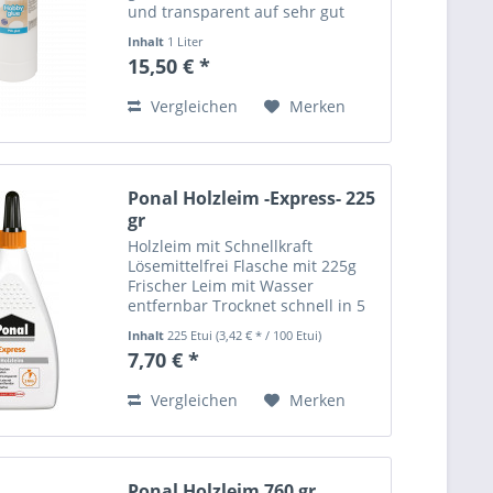
und transparent auf sehr gut
geeignet zum Buchbinden für
Inhalt
1 Liter
Papier,Karton,Holz und Textil kalt
15,50 € *
auswaschbar Angaben zur
Produktsicherheit (GPSR)...
Vergleichen
Merken
Ponal Holzleim -Express- 225
gr
Holzleim mit Schnellkraft
Lösemittelfrei Flasche mit 225g
Frischer Leim mit Wasser
entfernbar Trocknet schnell in 5
Minuten Angaben zur
Inhalt
225 Etui
(3,42 € * / 100 Etui)
Produktsicherheit (GPSR) Name
7,70 € *
des Herstellers: Mustermann
GmbH Straße: Musterstraße 12
Vergleichen
Merken
Ort:...
Ponal Holzleim 760 gr