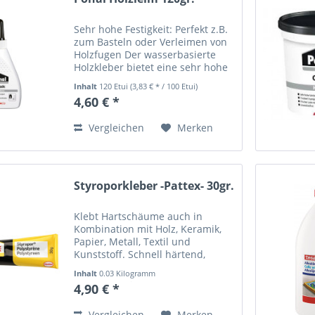
Sehr hohe Festigkeit: Perfekt z.B.
zum Basteln oder Verleimen von
Holzfugen Der wasserbasierte
Holzkleber bietet eine sehr hohe
Verleimungsfestigkeit und ist
Inhalt
120 Etui
(3,83 € * / 100 Etui)
verfärbungsfrei Durch die
4,60 € *
praktische Leimflasche mit feiner
Spitze ist der...
Vergleichen
Merken
Styroporkleber -Pattex- 30gr.
Klebt Hartschäume auch in
Kombination mit Holz, Keramik,
Papier, Metall, Textil und
Kunststoff. Schnell härtend,
wasserfest und
Inhalt
0.03 Kilogramm
alterungsbeständig. Angaben zur
(163,33 € * / 1 Kilogramm)
4,90 € *
Produktsicherheit (GPSR) Normal
0 21 false false false DE X-NONE
Vergleichen
Merken