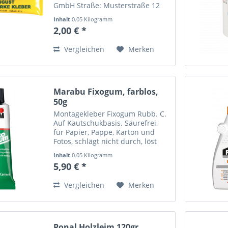
GmbH Straße: Musterstraße 12
Ort: Musterstadt Telefonnummer:
Inhalt
0.05 Kilogramm
+49 123 456789 Email-Adresse:
(40,00 € * / 1 Kilogramm)
2,00 € *
info@mustermann.de
Vergleichen
Merken
Marabu Fixogum, farblos,
50g
Montagekleber Fixogum Rubb. C.
Auf Kautschukbasis. Säurefrei,
für Papier, Pappe, Karton und
Fotos, schlägt nicht durch, löst
Farben nicht an. Nicht
Inhalt
0.05 Kilogramm
alterungsbeständig. Festere
(118,00 € * / 1 Kilogramm)
5,90 € *
Verbindung durch beidseitiges
Auftragen, für kurzfristige...
Vergleichen
Merken
Ponal Holzleim 120gr.