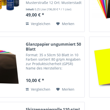
Musterstraße 12 Ort: Musterstadt
Telefonnummer: +49 123 456789
Inhalt
0.25 Liter
(196,00 € * / 1 Liter)
Email-Adresse:
49,00 € *
info@mustermann.de
Vergleichen
Merken
Glanzpapier ungummiert 50
Blatt
Format: 35 x 50cm 50 Blatt in 10
Farben sortiert 80 g/qm Angaben
zur Produktsicherheit (GPSR)
Name des Herstellers:
Buntpapierfabrik Ludwig Bähr -
URSUS® Straße: Sandershäuser
10,00 € *
Straße 29-41 Ort: 34123 Kassel
Telefonnummer: +49-561-95344-
Vergleichen
Merken
0...
Skizzenpapierrolle 110 g/m²,