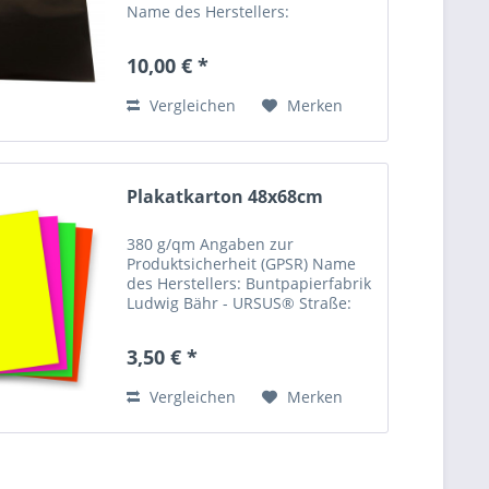
Name des Herstellers:
Buntpapierfabrik Ludwig Bähr -
URSUS® Straße: Sandershäuser
10,00 € *
Straße 29-41 Ort: 34123 Kassel
Telefonnummer: +49-561-95344-
Vergleichen
Merken
0...
Plakatkarton 48x68cm
380 g/qm Angaben zur
Produktsicherheit (GPSR) Name
des Herstellers: Buntpapierfabrik
Ludwig Bähr - URSUS® Straße:
Sandershäuser Straße 29-41 Ort:
34123 Kassel Telefonnummer:
3,50 € *
+49-561-95344-0 Email-Adresse:...
Vergleichen
Merken