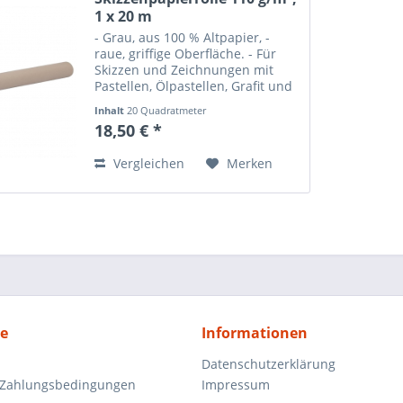
1 x 20 m
- Grau, aus 100 % Altpapier, -
raue, griffige Oberfläche. - Für
Skizzen und Zeichnungen mit
Pastellen, Ölpastellen, Grafit und
Kohle. Angaben zur
Inhalt
20 Quadratmeter
Produktsicherheit (GPSR) Normal
(0,93 € * / 1 Quadratmeter)
18,50 € *
0 21 false false false DE X-NONE
X-NONE Name des...
Vergleichen
Merken
ce
Informationen
Datenschutzerklärung
 Zahlungsbedingungen
Impressum