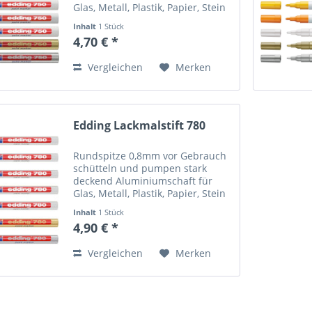
Glas, Metall, Plastik, Papier, Stein
Angaben zur Produktsicherheit
Inhalt
1 Stück
(GPSR) Name des Herstellers:
4,70 € *
Mustermann GmbH Straße:
Musterstraße 12 Ort:
Vergleichen
Merken
Musterstadt...
Edding Lackmalstift 780
Rundspitze 0,8mm vor Gebrauch
schütteln und pumpen stark
deckend Aluminiumschaft für
Glas, Metall, Plastik, Papier, Stein
Angaben zur Produktsicherheit
Inhalt
1 Stück
(GPSR) Name des Herstellers:
4,90 € *
Mustermann GmbH Straße:
Musterstraße 12 Ort:
Vergleichen
Merken
Musterstadt...