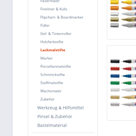
Fasermaler
Fineliner & Kulis
Flipchart- & Boardmarker
Füller
Gel- & Tintenroller
Holzfarbstifte
Lackmalstifte
Marker
Porzellanmalstifte
Schminckstifte
Stoffmalstifte
Wachsmaler
Zubehör
Werkzeug & Hilfsmittel
Pinsel & Zubehör
Bastelmaterial