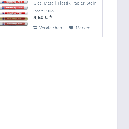
Glas, Metall, Plastik, Papier, Stein
Angaben zur Produktsicherheit
Inhalt
1 Stück
(GPSR) Name des Herstellers:
4,60 € *
Mustermann GmbH Straße:
Musterstraße 12 Ort:
Vergleichen
Merken
Musterstadt...