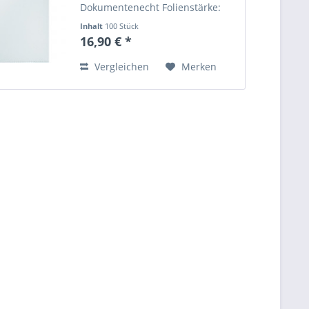
Dokumentenecht Folienstärke:
0,12 mm Angaben zur
Inhalt
100 Stück
Produktsicherheit (GPSR) Name
16,90 € *
des Herstellers: Mustermann
GmbH Straße: Musterstraße 12
Vergleichen
Merken
Ort: Musterstadt...