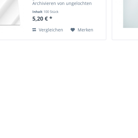
Archivieren von ungelochten
Dokumenten. • Dokumentenechte
Inhalt
100 Stück
Prospekthülle aus Polypropylen in
5,20 € *
glasklarer Ausführung • Mit
Lochrandverstärkung • Mit...
Vergleichen
Merken