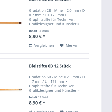
Gradation 2B - Mine = 2,0 mm / D
= 7 mm / L = 175 mm >
Graphitstifte für Techniker,
Grafikdesigner und Künstler >
traditionelle gelbe sechseckige
Inhalt
12 Stück
Graphitstifte Angaben zur
8,90 € *
Produktsicherheit (GPSR) Name
des Herstellers: Mustermann
Vergleichen
Merken
GmbH...
Bleistifte 6B 12 Stück
Gradation 6B - Mine = 2,0 mm / D
= 7 mm / L = 175 mm >
Graphitstifte für Techniker,
Grafikdesigner und Künstler >
traditionelle gelbe sechseckige
Inhalt
12 Stück
Graphitstifte Angaben zur
8,90 € *
Produktsicherheit (GPSR) Name
des Herstellers: Mustermann
Vergleichen
Merken