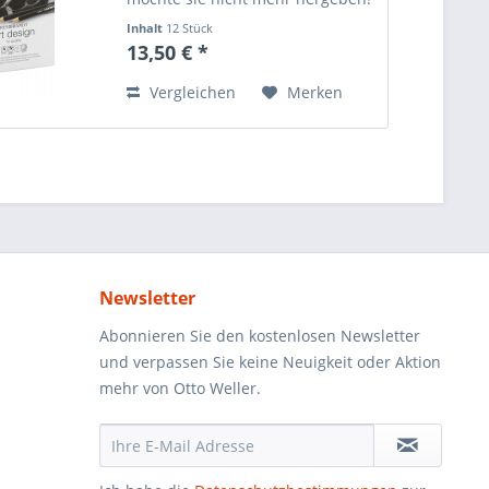
Diese besonders hochwertigen
Inhalt
12 Stück
Bleistifte sind ideal für Licht- und
13,50 € *
Schattenspiele, Hell-Dunkel-
Kontraste, für Illustrationen
Vergleichen
Merken
und...
Newsletter
Abonnieren Sie den kostenlosen Newsletter
und verpassen Sie keine Neuigkeit oder Aktion
mehr von Otto Weller.