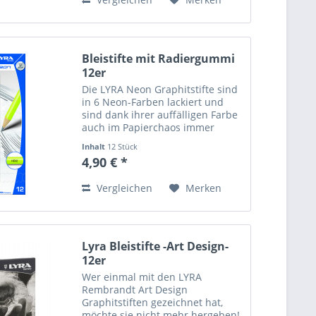
GmbH...
Bleistifte mit Radiergummi
12er
Die LYRA Neon Graphitstifte sind
in 6 Neon-Farben lackiert und
sind dank ihrer auffälligen Farbe
auch im Papierchaos immer
auffindbar! Die Neonstifte sind
Inhalt
12 Stück
mit einem farblich abgestimmten
4,90 € *
Radiergummi ausgestattet, leicht
anzuspitzen und...
Vergleichen
Merken
Lyra Bleistifte -Art Design-
12er
Wer einmal mit den LYRA
Rembrandt Art Design
Graphitstiften gezeichnet hat,
möchte sie nicht mehr hergeben!