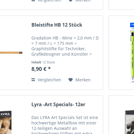
GmbH...
Bleistifte HB 12 Stück
Gradation HB - Mine = 2,0 mm / D
= 7 mm / L = 175 mm >
Graphitstifte für Techniker,
Grafikdesigner und Künstler >
traditionelle gelbe sechseckige
Inhalt
12 Stück
Graphitstifte Angaben zur
8,90 € *
Produktsicherheit (GPSR) Name
des Herstellers: Mustermann
Vergleichen
Merken
GmbH...
Lyra -Art Specials- 12er
Das LYRA Art Specials Set ist eine
hochwertige Metallbox mit einer
12-teiligen Auswahl an
hochwertigen Stiften mit extra