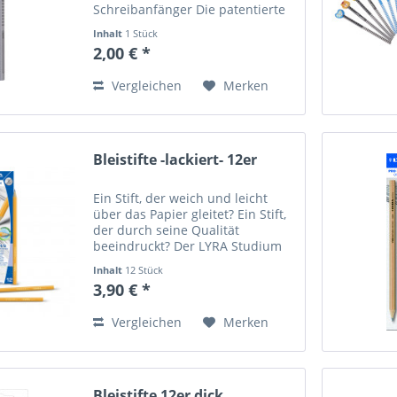
Schreibanfänger Die patentierte
Grip-Zone verhindert das
Inhalt
1 Stück
Abrutschen der Finger, Für
2,00 € *
Rechts- und Linkshänder
geeignet Mit Namensfeld
Vergleichen
Merken
Bruchfeste Mine...
Bleistifte -lackiert- 12er
Ein Stift, der weich und leicht
über das Papier gleitet? Ein Stift,
der durch seine Qualität
beeindruckt? Der LYRA Studium
Graphitstift lässt keine Wünsche
Inhalt
12 Stück
offen! Der LYRA Studium ist ein
3,90 € *
hexagonaler Bleistift, der perfekt
zum Schreiben...
Vergleichen
Merken
Bleistifte 12er dick