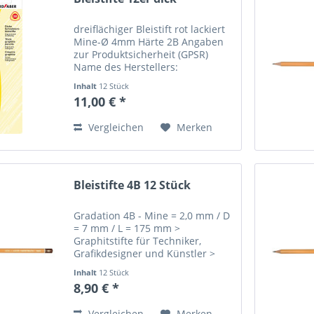
dreiflächiger Bleistift rot lackiert
Mine-Ø 4mm Härte 2B Angaben
zur Produktsicherheit (GPSR)
Name des Herstellers:
Mustermann GmbH Straße:
Inhalt
12 Stück
Musterstraße 12 Ort: Musterstadt
11,00 € *
Telefonnummer: +49 123 456789
Email-Adresse:
Vergleichen
Merken
info@mustermann.de
Bleistifte 4B 12 Stück
Gradation 4B - Mine = 2,0 mm / D
= 7 mm / L = 175 mm >
Graphitstifte für Techniker,
Grafikdesigner und Künstler >
traditionelle gelbe sechseckige
Inhalt
12 Stück
Graphitstifte Angaben zur
8,90 € *
Produktsicherheit (GPSR) Name
des Herstellers: Mustermann
Vergleichen
Merken