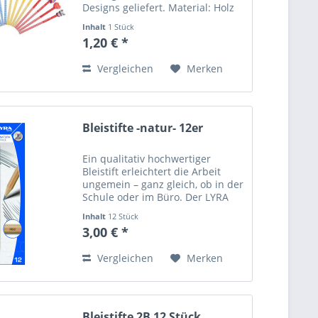
Designs geliefert. Material: Holz
und Graphit Härte: HB Bleistift
Inhalt
1 Stück
Farbe: schwarz Größe: 18,5 × 0,7
1,20 € *
cm, Radiergummi Breite ca. 2,6
cm. ** Der...
Vergleichen
Merken
Bleistifte -natur- 12er
Ein qualitativ hochwertiger
Bleistift erleichtert die Arbeit
ungemein – ganz gleich, ob in der
Schule oder im Büro. Der LYRA
Pro Natura Office ist ein
Inhalt
12 Stück
praktischer, sechseckiger Bleistift
3,00 € *
in der Härte HB, der mit seiner
überragenden...
Vergleichen
Merken
Bleistifte 2B 12 Stück