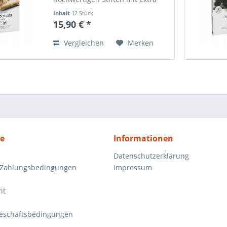
bruchsicheren Minen, die aus
Inhalt
12 Stück
einem schlichten Papier ein
15,90 € *
unvergleichliches Meisterwerk
erschaffen. Inhalt:...
Vergleichen
Merken
ce
Informationen
Datenschutzerklärung
 Zahlungsbedingungen
Impressum
ht
eschäftsbedingungen