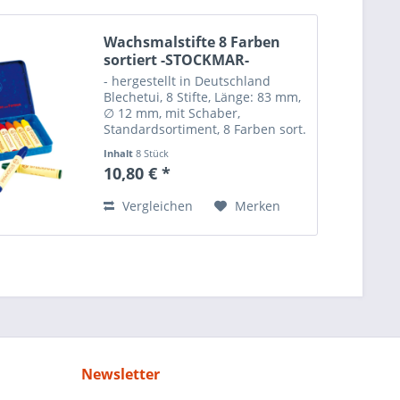
Wachsmalstifte 8 Farben
sortiert -STOCKMAR-
- hergestellt in Deutschland
Blechetui, 8 Stifte, Länge: 83 mm,
∅ 12 mm, mit Schaber,
Standardsortiment, 8 Farben sort.
Stockmar Wachsmalfarben kennt
Inhalt
8 Stück
jeder. Kein Wunder, denn sie
10,80 € *
erfüllen höchste pädagogische,
ästhetische und...
Vergleichen
Merken
Newsletter