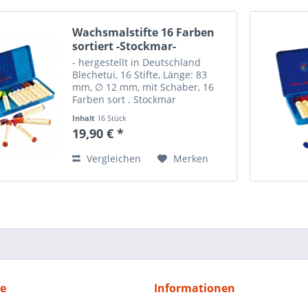
Wachsmalstifte 16 Farben
sortiert -Stockmar-
- hergestellt in Deutschland
Blechetui, 16 Stifte, Länge: 83
mm, ∅ 12 mm, mit Schaber, 16
Farben sort . Stockmar
Wachsmalstifte kennt jeder. Kein
Inhalt
16 Stück
Wunder, denn sie erfüllen
19,90 € *
höchste pädagogische,
ästhetische und künstlerische
Vergleichen
Merken
Ansprüche....
ce
Informationen