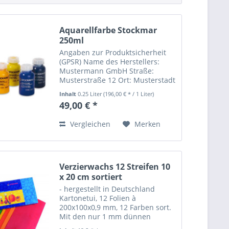
Aquarellfarbe Stockmar
250ml
Angaben zur Produktsicherheit
(GPSR) Name des Herstellers:
Mustermann GmbH Straße:
Musterstraße 12 Ort: Musterstadt
Telefonnummer: +49 123 456789
Inhalt
0.25 Liter
(196,00 € * / 1 Liter)
Email-Adresse:
49,00 € *
info@mustermann.de
Vergleichen
Merken
Verzierwachs 12 Streifen 10
x 20 cm sortiert
- hergestellt in Deutschland
Kartonetui, 12 Folien à
200x100x0,9 mm, 12 Farben sort.
Mit den nur 1 mm dünnen
Stockmar Wachsfolien in 12