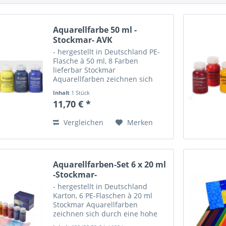
Aquarellfarbe 50 ml -
Stockmar- AVK
- hergestellt in Deutschland PE-
Flasche à 50 ml, 8 Farben
lieferbar Stockmar
Aquarellfarben zeichnen sich
durch eine hohe Lasurfähigkeit,
Inhalt
1 Stück
natürliche Transparenz und hohe
11,70 € *
Lichtechtheit aus. Die
Farbauswahl folgt der
Vergleichen
Merken
erweiterten...
Aquarellfarben-Set 6 x 20 ml
-Stockmar-
- hergestellt in Deutschland
Karton, 6 PE-Flaschen à 20 ml
Stockmar Aquarellfarben
zeichnen sich durch eine hohe
Lasurfähigkeit, natürliche