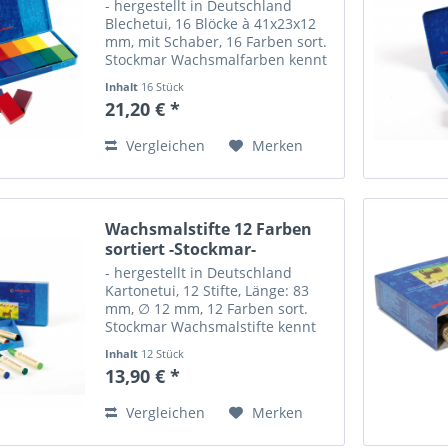
- hergestellt in Deutschland
Blechetui, 16 Blöcke à 41x23x12
mm, mit Schaber, 16 Farben sort.
Stockmar Wachsmalfarben kennt
jeder. Kein Wunder, denn sie
Inhalt
16 Stück
erfüllen höchste pädagogische,
21,20 € *
ästhetische und künstlerische
Ansprüche. Formschön,...
Vergleichen
Merken
Wachsmalstifte 12 Farben
sortiert -Stockmar-
- hergestellt in Deutschland
Kartonetui, 12 Stifte, Länge: 83
mm, ∅ 12 mm, 12 Farben sort.
Stockmar Wachsmalstifte kennt
jeder. Kein Wunder, denn sie
Inhalt
12 Stück
erfüllen höchste pädagogische,
13,90 € *
ästhetische und künstlerische
Ansprüche. Formschön,...
Vergleichen
Merken