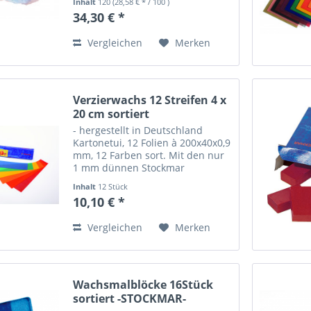
Inhalt
120
(28,58 € * / 100 )
Transparenz und hohe
34,30 € *
Lichtechtheit aus. Die
Farbauswahl folgt der
Vergleichen
Merken
erweiterten Goetheschen...
Verzierwachs 12 Streifen 4 x
20 cm sortiert
- hergestellt in Deutschland
Kartonetui, 12 Folien à 200x40x0,9
mm, 12 Farben sort. Mit den nur
1 mm dünnen Stockmar
Wachsfolien in 12 schönen
Inhalt
12 Stück
Farben, mit lichtechten
10,10 € *
Farbpigmenten, kann man
wunderschön Kerzen oder
Vergleichen
Merken
andere Gegenstände wie...
Wachsmalblöcke 16Stück
sortiert -STOCKMAR-