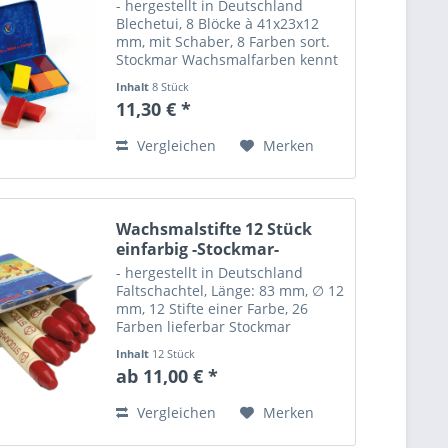
- hergestellt in Deutschland
Blechetui, 8 Blöcke à 41x23x12
mm, mit Schaber, 8 Farben sort.
Stockmar Wachsmalfarben kennt
jeder. Kein Wunder, denn sie
Inhalt
8 Stück
erfüllen höchste pädagogische,
11,30 € *
ästhetische und künstlerische
Ansprüche. Formschön,...
Vergleichen
Merken
Wachsmalstifte 12 Stück
einfarbig -Stockmar-
- hergestellt in Deutschland
Faltschachtel, Länge: 83 mm, ∅ 12
mm, 12 Stifte einer Farbe, 26
Farben lieferbar Stockmar
Wachsmalfarben erfüllen höchste
Inhalt
12 Stück
künstlerische Ansprüche. Durch
ab 11,00 € *
Zusatz von reinem Bienenwachs
als Bindemittel entfalten...
Vergleichen
Merken