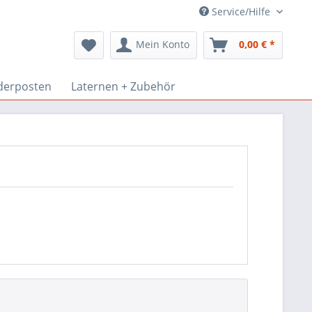
Service/Hilfe
Mein Konto
0,00 € *
derposten
Laternen + Zubehör