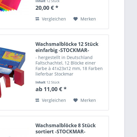
Inhalt
12 Stück
schönen Farben, mit lichtechten
20,00 € *
Farbpigmenten, kann man
wunderschön Kerzen oder
Vergleichen
Merken
andere Gegenstände...
Wachsmalblöcke 12 Stück
einfarbig -STOCKMAR-
- hergestellt in Deutschland
Faltschachtel, 12 Blöcke einer
Farbe à 41x23x12 mm, 18 Farben
lieferbar Stockmar
Wachsmalfarben kennt jeder.
Inhalt
12 Stück
Kein Wunder, denn sie erfüllen
ab 11,00 € *
höchste pädagogische,
ästhetische und künstlerische
Vergleichen
Merken
Ansprüche....
Wachsmalblöcke 8 Stück
sortiert -STOCKMAR-