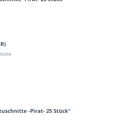
SR)
URSUS®
uschnitte -Pirat- 25 Stück"