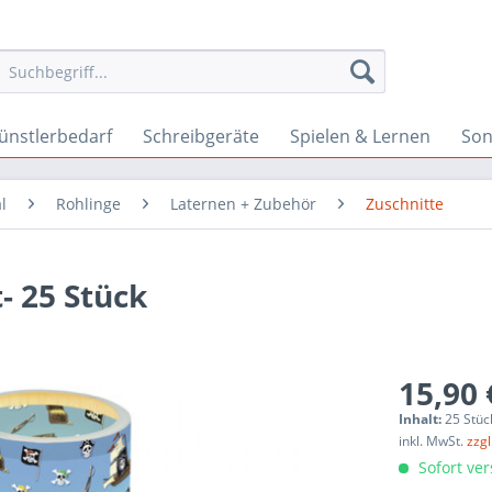
ünstlerbedarf
Schreibgeräte
Spielen & Lernen
Son
l
Rohlinge
Laternen + Zubehör
Zuschnitte
- 25 Stück
15,90 
Inhalt:
25 Stüc
inkl. MwSt.
zzg
Sofort ver