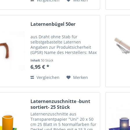
Laternenbügel 50er
aus Draht ohne Stab für
selbstgebastelte Laternen
Angaben zur Produktsicherheit
(GPSR) Name des Herstellers: Max
Bringmann KG Straße: Johann-
Inhalt
50 Stück
Höllfritsch-Str. 37 Ort: 90530
6,95 € *
Wendelstein Telefonnummer: +49
(0) 9129 277 0 Email-Adresse:...
Vergleichen
Merken
Laternenzuschnitte -bunt
sortiert- 25 Stück
Laternenzuschnitte aus
Transparentpapier "Uni" 20 x 50
cm 25 Blatt in 5 Normalfarben für
Deckel und Böden mit ø 15,3 cm