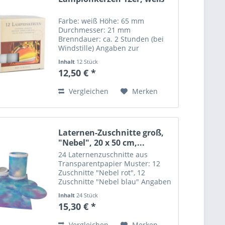
Farbe: weiß Höhe: 65 mm
Durchmesser: 21 mm
Brenndauer: ca. 2 Stunden (bei
Windstille) Angaben zur
Produktsicherheit (GPSR) Name
Inhalt
12 Stück
des Herstellers: Mustermann
12,50 € *
GmbH Straße: Musterstraße 12
Ort: Musterstadt Telefonnummer:
Vergleichen
Merken
+49 123 456789...
Laternen-Zuschnitte groß,
"Nebel", 20 x 50 cm,...
24 Laternenzuschnitte aus
Transparentpapier Muster: 12
Zuschnitte "Nebel rot", 12
Zuschnitte "Nebel blau" Angaben
zur Produktsicherheit (GPSR)
Inhalt
24 Stück
Normal 0 21 false false false DE
15,30 € *
X-NONE X-NONE Name des
Herstellers: MarpaJansen GmbH
Vergleichen
Merken