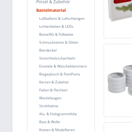
Pinsel & Zubehör
Bastelmaterial
Luftballons & Luftschlangen
Lichterketten & LEDs
Bastelfilz & Füllwatte
Schmucksteine & Glitter
Bierdeckel
Streichholzschachteln
Eisstiele & Wäscheklammern
Biegeplüsch & PomPoms
Kerzen & Zubehör
Falten & Flechten
Wackelaugen
Strohhalme
Alu- & Hologrammfolie
Bast & Wolle
Kneten & Modellieren