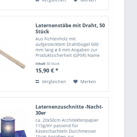
Straße:...
Laternenstäbe mit Draht, 50
Stück
Aus Fichtenholz mit
aufgestecktem Drahtbügel 600
mm lang ø 8 mm Angaben zur
Produktsicherheit (GPSR) Name
des Herstellers: Mustermann
Inhalt
50 Stück
GmbH Straße: Musterstraße 12
15,90 € *
Ort: Musterstadt Telefonnummer:
+49 123 456789 Email-Adresse:...
Vergleichen
Merken
Laternenzuschnitte -Nacht-
30er
ca. 20x50cm Architektenpapier
115g/m² passend für
Käseschachteln Durchmesser
15cm Angaben zur