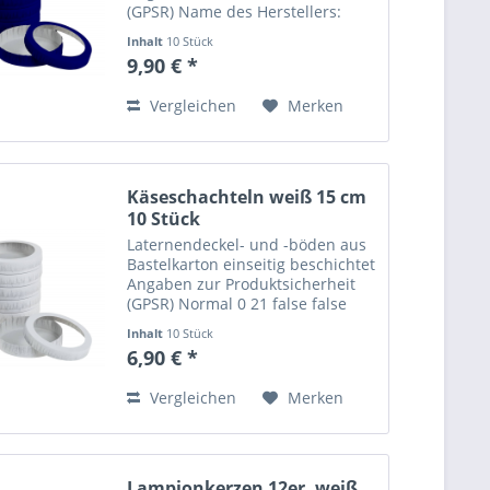
(GPSR) Name des Herstellers:
MarpaJansen GmbH Straße:
Inhalt
10 Stück
Bahnstraße 37– 43 Ort: 41069
9,90 € *
Mönchengladbach
Telefonnummer: + 49 2161/3059 -
Vergleichen
Merken
0...
Käseschachteln weiß 15 cm
10 Stück
Laternendeckel- und -böden aus
Bastelkarton einseitig beschichtet
Angaben zur Produktsicherheit
(GPSR) Normal 0 21 false false
false DE X-NONE X-NONE Name
Inhalt
10 Stück
des Herstellers: MarpaJansen
6,90 € *
GmbH Straße: Bahnstraße 37– 43
Ort: 41069...
Vergleichen
Merken
Lampionkerzen 12er, weiß