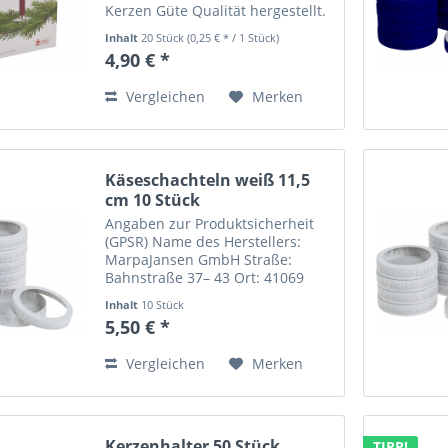
Kerzen Güte Qualität hergestellt.
Zusammensetzung: 100% Paraffin
Inhalt
20 Stück
(0,25 € * / 1 Stück)
Größe (Höhe x Durchmesser): 96 x
4,90 € *
13 mm Farbe: Rot Inhalt je
Verpackungseinheit: 20 Stück
Vergleichen
Merken
Angaben...
Käseschachteln weiß 11,5
cm 10 Stück
Angaben zur Produktsicherheit
(GPSR) Name des Herstellers:
MarpaJansen GmbH Straße:
Bahnstraße 37– 43 Ort: 41069
Mönchengladbach
Inhalt
10 Stück
Telefonnummer: + 49 2161/3059 -
5,50 € *
0 Email-Adresse:
info@marpajansen.de
Vergleichen
Merken
Kerzenhalter 50 Stück
TIPP!