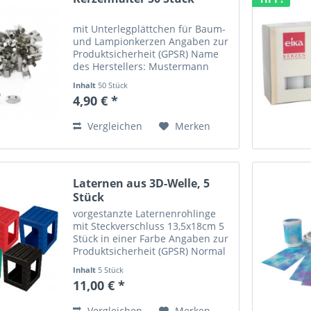
mit Unterlegplättchen für Baum-
und Lampionkerzen Angaben zur
Produktsicherheit (GPSR) Name
des Herstellers: Mustermann
GmbH Straße: Musterstraße 12
Inhalt
50 Stück
Ort: Musterstadt Telefonnummer:
4,90 € *
+49 123 456789 Email-Adresse:
info@mustermann.de
Vergleichen
Merken
Laternen aus 3D-Welle, 5
Stück
vorgestanzte Laternenrohlinge
mit Steckverschluss 13,5x18cm 5
Stück in einer Farbe Angaben zur
Produktsicherheit (GPSR) Normal
0 21 false false false DE X-NONE
Inhalt
5 Stück
X-NONE Name des Herstellers:
11,00 € *
Buntpapierfabrik Ludwig Bähr -
URSUS® Straße:...
Vergleichen
Merken