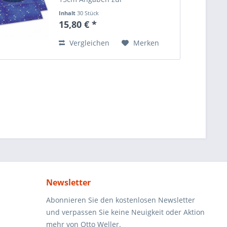
Produktsicherheit (GPSR) Normal
Inhalt
30 Stück
0 21 false false false DE X-NONE
15,80 € *
X-NONE Name des Herstellers:
MarpaJansen GmbH Straße:
Vergleichen
Merken
Bahnstraße 37– 43 Ort:...
Newsletter
Abonnieren Sie den kostenlosen Newsletter
und verpassen Sie keine Neuigkeit oder Aktion
mehr von Otto Weller.