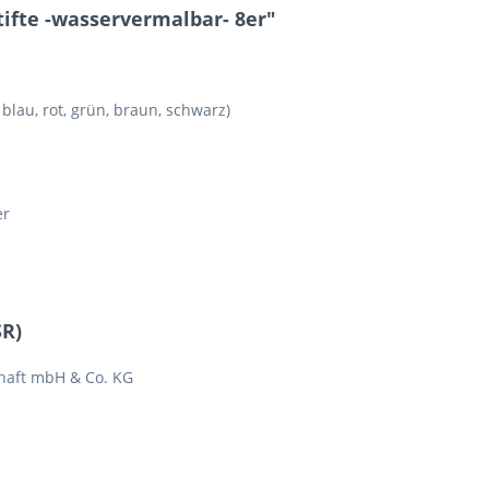
fte -wasservermalbar- 8er"
 blau, rot, grün, braun, schwarz)
er
SR)
chaft mbH & Co. KG