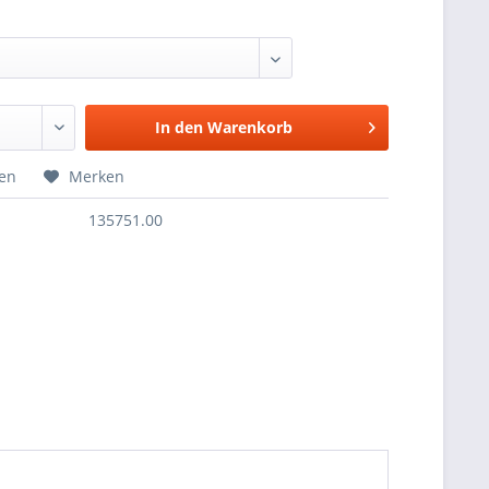
In den
Warenkorb
hen
Merken
135751.00