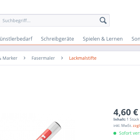
ünstlerbedarf
Schreibgeräte
Spielen & Lernen
Son
 & Marker
Fasermaler
Lackmalstifte
4,60 €
Inhalt:
1 Stück
inkl. MwSt.
zzg
Sofort ver