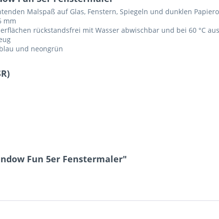
tenden Malspaß auf Glas, Fenstern, Spiegeln und dunklen Papier
-6 mm
 Oberflächen rückstandsfrei mit Wasser abwischbar und bei 60 °C a
zeug
ellblau und neongrün
SR)
indow Fun 5er Fenstermaler"