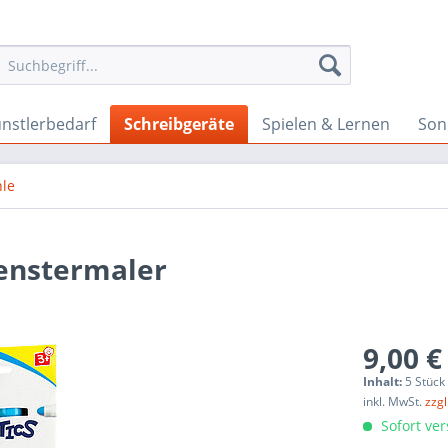
nstlerbedarf
Schreibgeräte
Spielen & Lernen
Son
hle
enstermaler
9,00 €
Inhalt:
5 Stück
inkl. MwSt.
zzg
Sofort ver