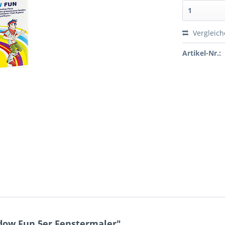
Vergleic
Artikel-Nr.:
dow Fun 5er Fenstermaler"