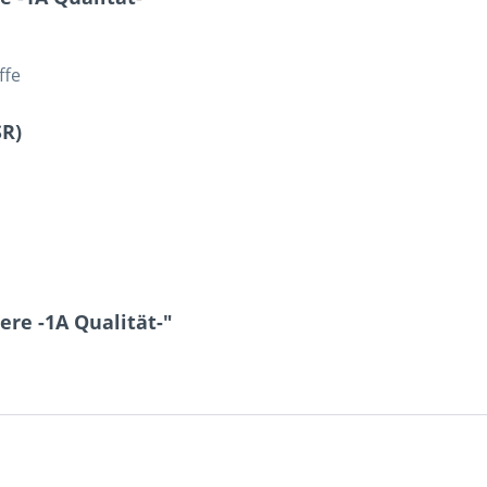
ffe
SR)
ere -1A Qualität-"