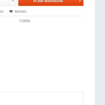
In den
Warenkorb
hen
Merken
122806