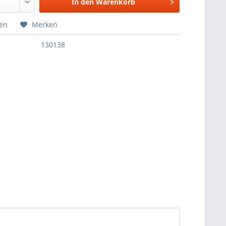
In den
Warenkorb
hen
Merken
130138