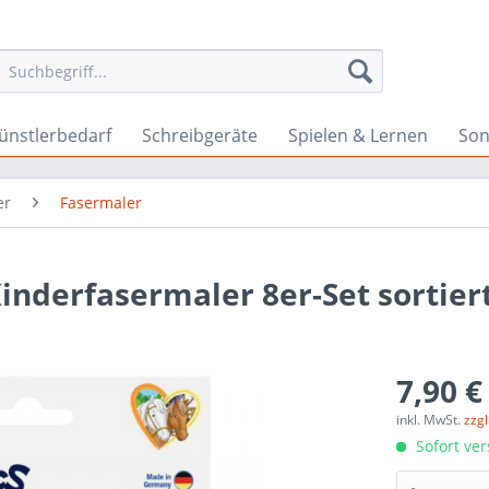
ünstlerbedarf
Schreibgeräte
Spielen & Lernen
Son
er
Fasermaler
derfasermaler 8er-Set sortiert
7,90 €
inkl. MwSt.
zzg
Sofort ver