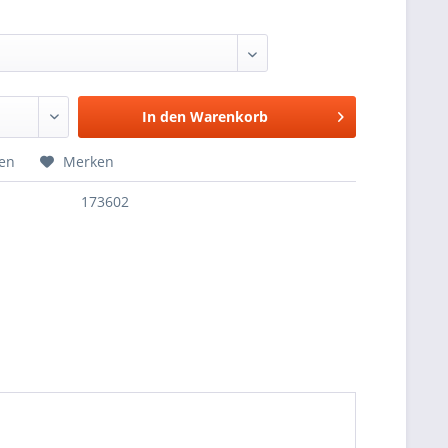
In den
Warenkorb
hen
Merken
173602