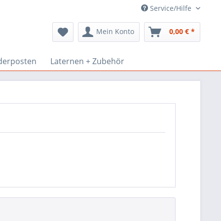
Service/Hilfe
Mein Konto
0,00 € *
derposten
Laternen + Zubehör