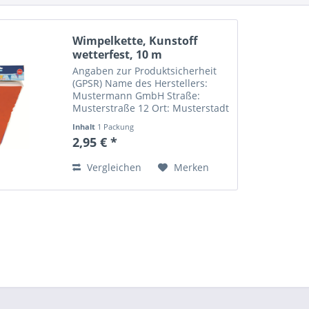
Wimpelkette, Kunstoff
wetterfest, 10 m
Angaben zur Produktsicherheit
(GPSR) Name des Herstellers:
Mustermann GmbH Straße:
Musterstraße 12 Ort: Musterstadt
Telefonnummer: +49 123 456789
Inhalt
1 Packung
Email-Adresse:
2,95 € *
info@mustermann.de
Vergleichen
Merken