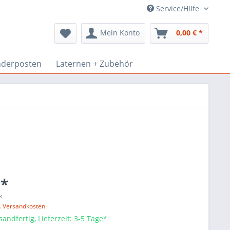
Service/Hilfe
Mein Konto
0,00 € *
derposten
Laternen + Zubehör
 *
k
l. Versandkosten
sandfertig, Lieferzeit: 3-5 Tage*