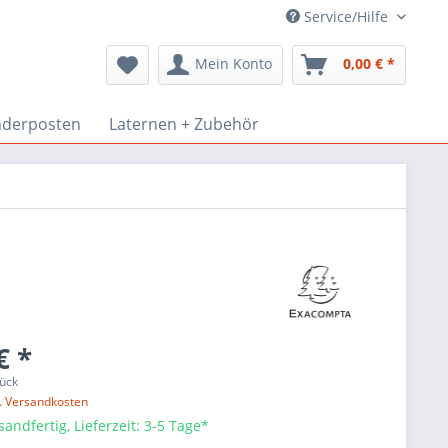
Service/Hilfe
Mein Konto
0,00 € *
derposten
Laternen + Zubehör
€ *
ück
l. Versandkosten
sandfertig, Lieferzeit: 3-5 Tage*