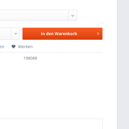
In den
Warenkorb
hen
Merken
198088