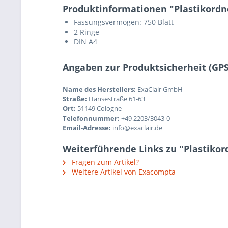
Produktinformationen "Plastikordne
Fassungsvermögen: 750 Blatt
2 Ringe
DIN A4
Angaben zur Produktsicherheit (GP
Name des Herstellers:
ExaClair GmbH
Straße:
Hansestraße 61-63
Ort:
51149 Cologne
Telefonnummer:
+49 2203/3043-0
Email-Adresse:
info@exaclair.de
Weiterführende Links zu "Plastikord
Fragen zum Artikel?
Weitere Artikel von Exacompta