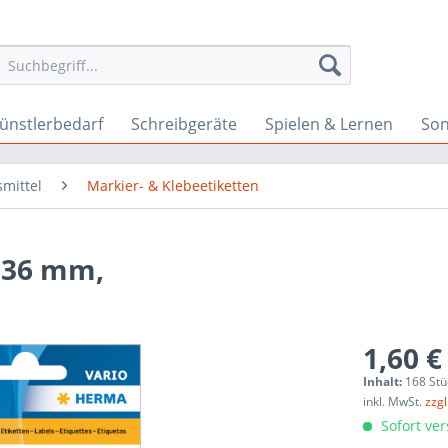
ünstlerbedarf
Schreibgeräte
Spielen & Lernen
Son
smittel
Markier- & Klebeetiketten
x 36 mm,
1,60 €
Inhalt:
168 Stü
inkl. MwSt.
zzg
Sofort ver