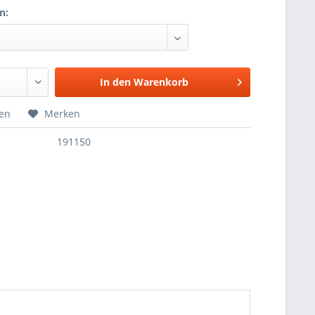
n:
In den
Warenkorb
hen
Merken
191150