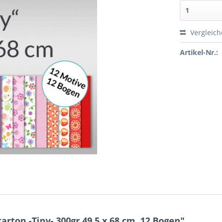
Vergleic
Artikel-Nr.:
rton -Tiny- 300gr 49,5 x 68 cm, 12 Bogen"