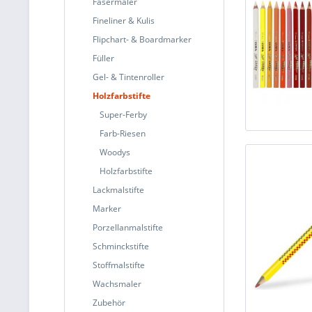
Fasermaler
Fineliner & Kulis
Flipchart- & Boardmarker
Füller
Gel- & Tintenroller
Holzfarbstifte
Super-Ferby
Farb-Riesen
Woodys
Holzfarbstifte
Lackmalstifte
Marker
Porzellanmalstifte
Schminckstifte
Stoffmalstifte
Wachsmaler
Zubehör