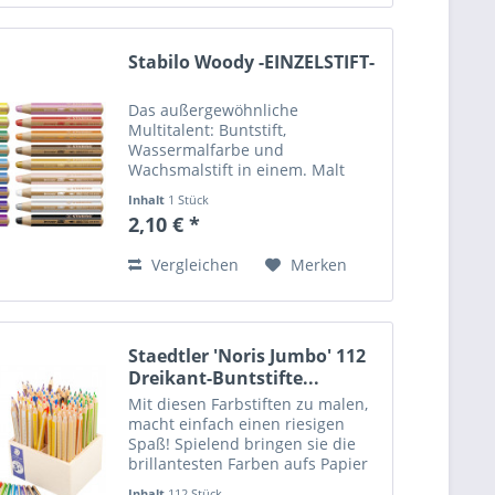
Stabilo Woody -EINZELSTIFT-
Das außergewöhnliche
Multitalent: Buntstift,
Wassermalfarbe und
Wachsmalstift in einem. Malt
auch auf glatten Oberﬂächen wie
Inhalt
1 Stück
Glas, Metall, Leder etc. Lässt sich
2,10 € *
von Glas mit Wasser entfernen.
Wegen seiner dicken Form ideal
Vergleichen
Merken
für...
Staedtler 'Noris Jumbo' 112
Dreikant-Buntstifte...
Mit diesen Farbstiften zu malen,
macht einfach einen riesigen
Spaß! Spielend bringen sie die
brillantesten Farben aufs Papier
und öffnen das Tor zur
Inhalt
112 Stück