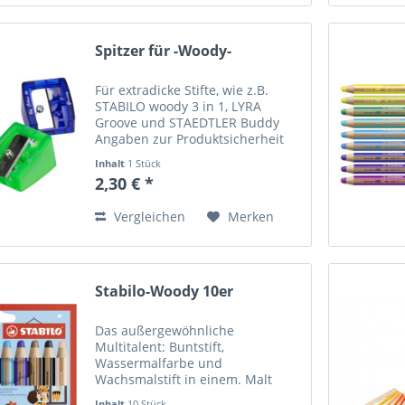
Spitzer für -Woody-
Für extradicke Stifte, wie z.B.
STABILO woody 3 in 1, LYRA
Groove und STAEDTLER Buddy
Angaben zur Produktsicherheit
(GPSR) Name des Herstellers:
Inhalt
1 Stück
Mustermann GmbH Straße:
2,30 € *
Musterstraße 12 Ort: Musterstadt
Telefonnummer: +49 123
Vergleichen
Merken
456789...
Stabilo-Woody 10er
Das außergewöhnliche
Multitalent: Buntstift,
Wassermalfarbe und
Wachsmalstift in einem. Malt
auch auf glatten Oberﬂächen wie
Inhalt
10 Stück