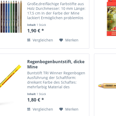
Große,dreiflächige Farbstifte aus
Holz Durchmesser: 10 mm Länge:
17,5 cm In der Farbe der Mine
lackiert Ermöglichen problemlos
den richtigen Griff, für ein
Inhalt
1 Stück
ermüdungsfreies Arbeiten über
1,90 € *
mehrere Stunden Hoch
Pigmentdichte. Extrem...
Vergleichen
Merken
Regenbogenbuntstift, dicke
Mine
Buntstift TRI Winner Regenbogen
Ausführung der Schaftform:
dreikant Farbe des Schaftes:
mehrfarbig Material des
Schaftes: Holz Schaft lackiert
Inhalt
1 Stück
Größe (Durchmesser x L): 10 x 173
1,80 € *
mm Dicke, wasserfeste Buntstifte
in ergonomischer...
Vergleichen
Merken