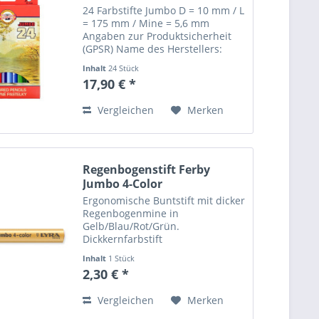
24 Farbstifte Jumbo D = 10 mm / L
= 175 mm / Mine = 5,6 mm
Angaben zur Produktsicherheit
(GPSR) Name des Herstellers:
Mustermann GmbH Straße:
Inhalt
24 Stück
Musterstraße 12 Ort: Musterstadt
17,90 € *
Telefonnummer: +49 123 456789
Email-Adresse:
Vergleichen
Merken
info@mustermann.de
Regenbogenstift Ferby
Jumbo 4-Color
Ergonomische Buntstift mit dicker
Regenbogenmine in
Gelb/Blau/Rot/Grün.
Dickkernfarbstift
in dreiflächiger Form
Inhalt
1 Stück
Durchmesser 15 mm Superdicke
2,30 € *
und bruchsichere Mine mit
einem Durchmesser von 10 mm
Vergleichen
Merken
Stiftlänge: 120 mm Angaben zur...