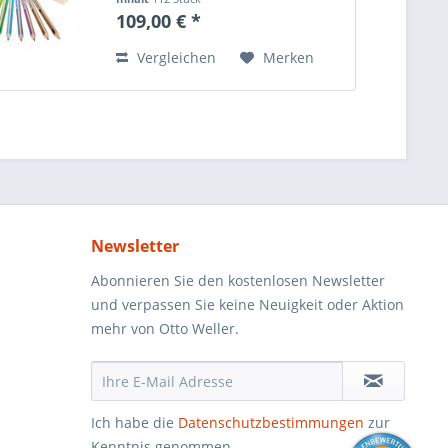
kunterbunten Welt der Fantasie.
109,00 € *
Dank der ergonomischen
Dreikant-Form liegen sie...
Vergleichen
Merken
Newsletter
Abonnieren Sie den kostenlosen Newsletter
und verpassen Sie keine Neuigkeit oder Aktion
mehr von Otto Weller.
Ich habe die
Datenschutzbestimmungen
zur
Kenntnis genommen.