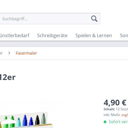
ünstlerbedarf
Schreibgeräte
Spielen & Lernen
Son
er
Fasermaler
12er
4,90 €
Inhalt:
12 Stüc
inkl. MwSt.
zzg
Sofort ver