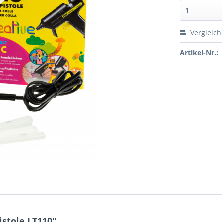
Vergleic
Artikel-Nr.:
stole LT110"