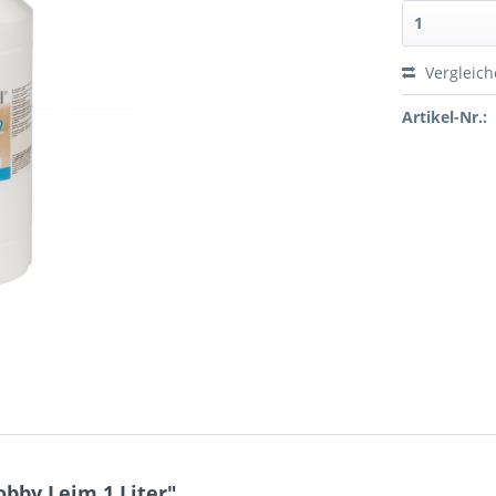
Vergleic
Artikel-Nr.:
bby Leim 1 Liter"