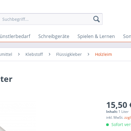
ünstlerbedarf
Schreibgeräte
Spielen & Lernen
Son
smittel
Klebstoff
Flüssigkleber
Holzleim
iter
15,50 
Inhalt:
1 Liter
inkl. MwSt.
zzg
Sofort ver