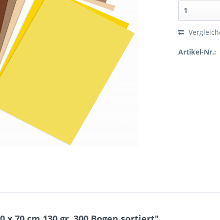
Vergleic
Artikel-Nr.:
x 70 cm,130 gr. 300 Bogen sortiert"