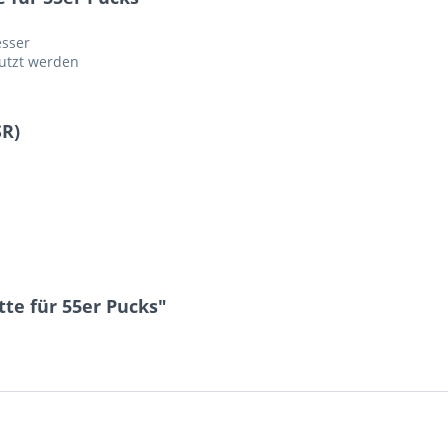
esser
nutzt werden
SR)
te für 55er Pucks"