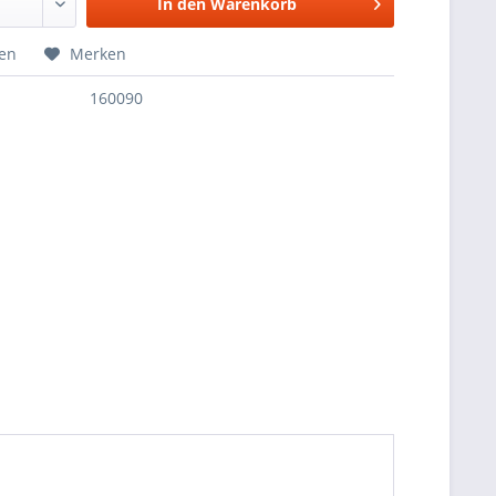
In den
Warenkorb
hen
Merken
160090