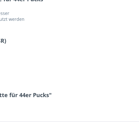
esser
nutzt werden
SR)
te für 44er Pucks"