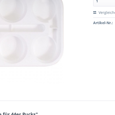
Vergleic
Artikel-Nr.:
 für 44er Pucks"