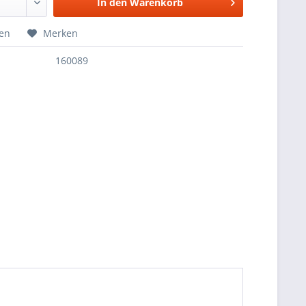
In den
Warenkorb
hen
Merken
160089