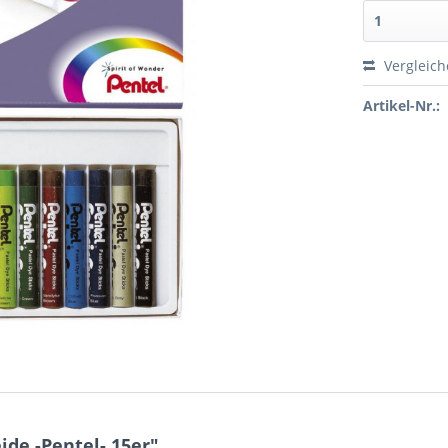
Vergleic
Artikel-Nr.:
de -Pentel- 15er"