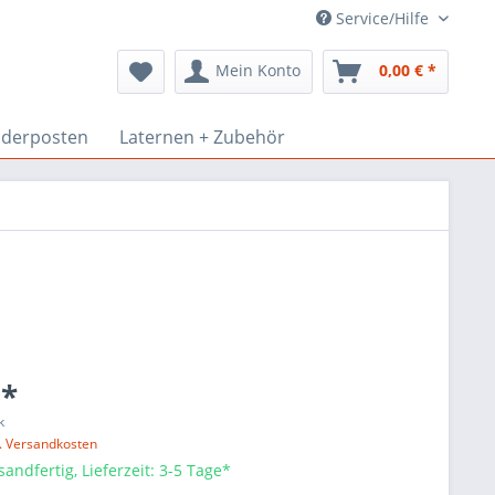
Service/Hilfe
Mein Konto
0,00 € *
derposten
Laternen + Zubehör
 *
k
l. Versandkosten
sandfertig, Lieferzeit: 3-5 Tage*