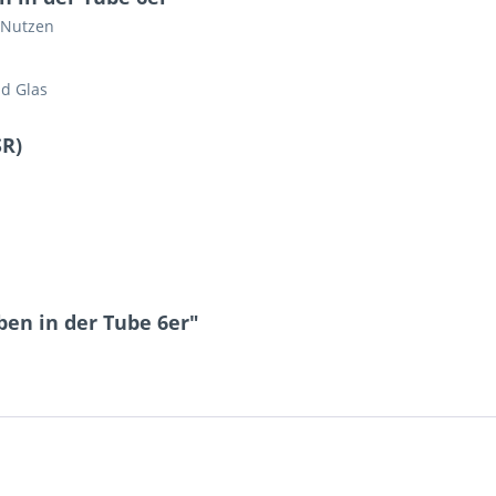
 Nutzen
nd Glas
SR)
ben in der Tube 6er"