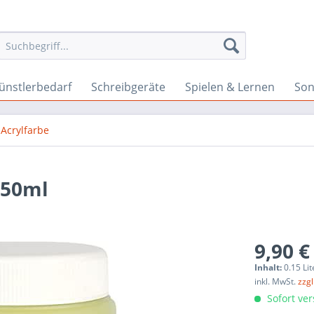
ünstlerbedarf
Schreibgeräte
Spielen & Lernen
Son
Acrylfarbe
150ml
9,90 €
Inhalt:
0.15 Lit
inkl. MwSt.
zzg
Sofort ver