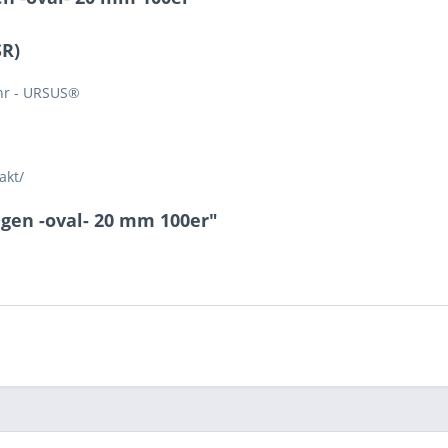
SR)
hr - URSUS®
akt/
gen -oval- 20 mm 100er"