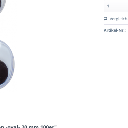
Vergleic
Artikel-Nr.:
n -oval- 20 mm 100er"