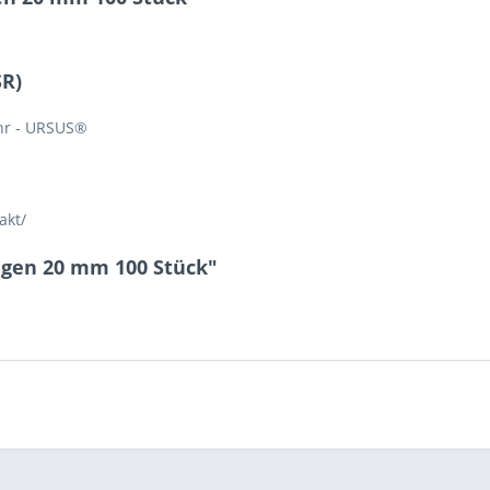
SR)
hr - URSUS®
akt/
ugen 20 mm 100 Stück"