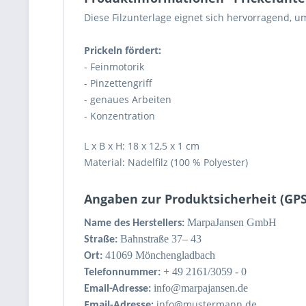
Diese Filzunterlage eignet sich hervorragend, um
Prickeln fördert:
- Feinmotorik
- Pinzettengriff
- genaues Arbeiten
- Konzentration
L x B x H: 18 x 12,5 x 1 cm
Material: Nadelfilz (100 % Polyester)
Angaben zur Produktsicherheit (GP
MarpaJansen GmbH
Name des Herstellers:
Bahnstraße 37– 43
Straße:
41069 Mönchengladbach
Ort:
+ 49 2161/3059 - 0
Telefonnummer:
info@marpajansen.de
Email-Adresse:
Email-Adresse:
info@mustermann.de