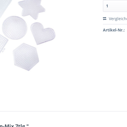
Vergleic
Artikel-Nr.:
-Mix 7tlg."