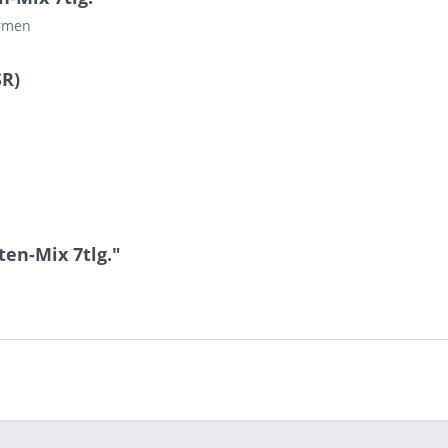
ormen
SR)
ten-Mix 7tlg."