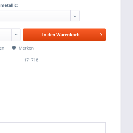
metallic:
In den
Warenkorb
hen
Merken
171718