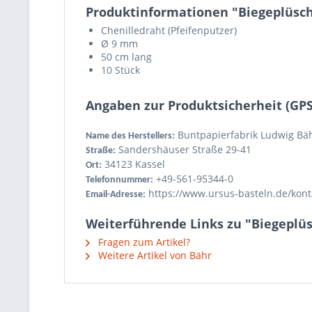
Produktinformationen "Biegeplüsch 
Chenilledraht (Pfeifenputzer)
Ø 9 mm
50 cm lang
10 Stück
Angaben zur Produktsicherheit (GP
Buntpapierfabrik Ludwig Bä
Name des Herstellers:
Sandershäuser Straße 29-41
Straße:
34123 Kassel
Ort:
+49-561-95344-0
Telefonnummer:
https://www.ursus-basteln.de/kont
Email-Adresse:
Weiterführende Links zu "Biegeplüsc
Fragen zum Artikel?
Weitere Artikel von Bähr