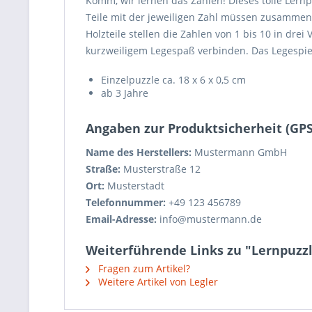
Komm, wir lernen das Zählen! Dieses tolle Lern
Teile mit der jeweiligen Zahl müssen zusamme
Holzteile stellen die Zahlen von 1 bis 10 in dre
kurzweiligem Legespaß verbinden. Das Legespiel
Einzelpuzzle ca. 18 x 6 x 0,5 cm
ab 3 Jahre
Angaben zur Produktsicherheit (GP
Name des Herstellers:
Mustermann GmbH
Straße:
Musterstraße 12
Ort:
Musterstadt
Telefonnummer:
+49 123 456789
Email-Adresse:
info@mustermann.de
Weiterführende Links zu "Lernpuzzl
Fragen zum Artikel?
Weitere Artikel von Legler