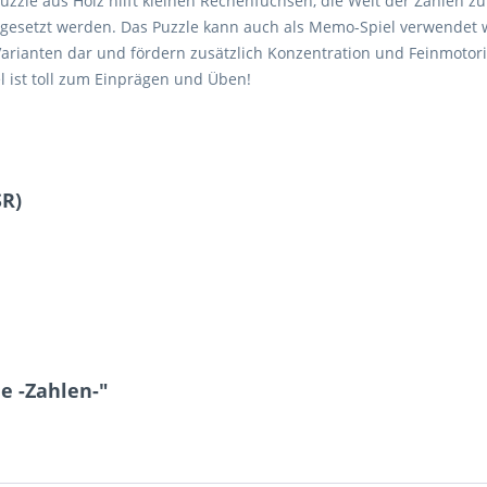
puzzle aus Holz hilft kleinen Rechenfüchsen, die Welt der Zahlen 
ngesetzt werden. Das Puzzle kann auch als Memo-Spiel verwendet
i Varianten dar und fördern zusätzlich Konzentration und Feinmotori
 ist toll zum Einprägen und Üben!
SR)
e -Zahlen-"