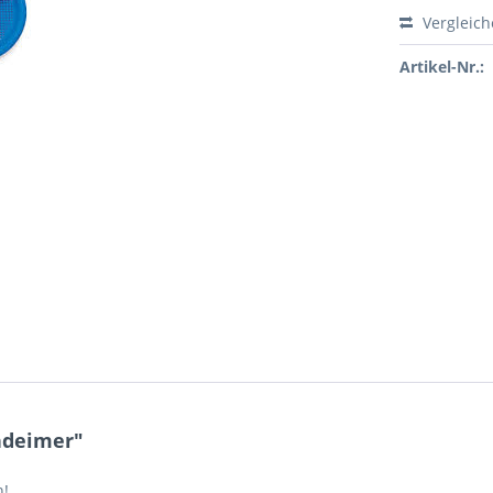
Vergleic
Artikel-Nr.:
ndeimer"
h!