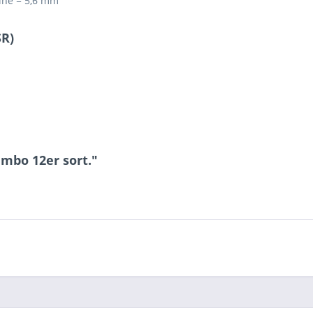
ine = 5,6 mm
SR)
mbo 12er sort."