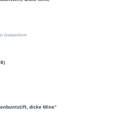
her Dreikantform
SR)
enbuntstift, dicke Mine"