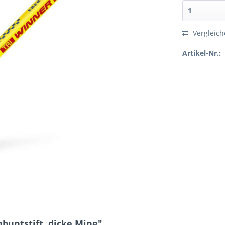
Vergleic
Artikel-Nr.:
untstift, dicke Mine"