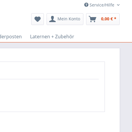
Service/Hilfe
Mein Konto
0,00 € *
derposten
Laternen + Zubehör